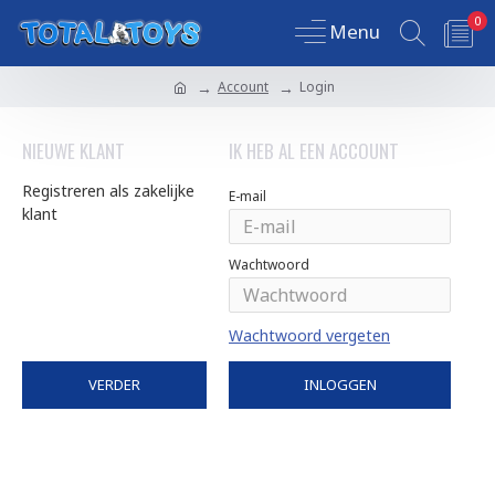
0
Account
Login
NIEUWE KLANT
IK HEB AL EEN ACCOUNT
Registreren als zakelijke
E-mail
klant
Wachtwoord
Wachtwoord vergeten
VERDER
INLOGGEN