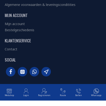
Algemene voorwaarden & leveringsconditities
MIJN ACCOUNT
Mijn account
Bestelgeschiedenis
KLANTENSERVICE
Contact
SOCIAL
© Copyright 2007 - 2026 | TotalToys V.O.F
Webshop
Login
Registreren
Route
Bellen
Whatsapp